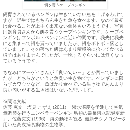
餌を貰うケープペンギン
飼育されているペンギンは生きていない魚を上げるわけで
すが、野生ではもちろん生きた魚を食べます。なので最初
は食べることが上手く出来ない個体もいるようです。写真
は飼育員さんから餌を貰うケープペンギンです。ケープペ
ンギンはフンボルトペンギンに近い仲間です。我先に我先
にと集まって餌を貰っていましたが、餌をボトボト落とし
ていました。その落ちた餌はあまり積極的に拾って食べる
様子はありませんでしたが、一晩するぐらいには無くなっ
ているそうです。
ちなみにマーゲイさんが「良い匂い～」とか言っていまし
たが、どちらかというと魚臭い生き物です。ペンギンに限
らずカワウソなど、魚ばかり食べている生き物であんまり
良い匂いがする生き物はいないと思います。
※関連文献
佐藤 克文・塩見 こずえ (2011) 「潜水深度を予測して空気
量調節を行うエンペラーペンギン 鳥類の最長潜水記録更新
」、佐藤克文 (1996)「海の動物を観る: 最新テクノロジーを
用いた高次捕食動物の生物学」