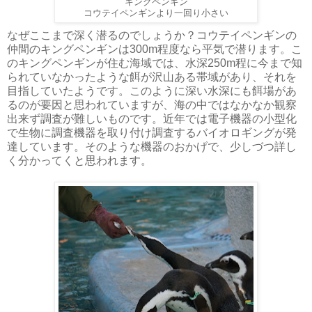
キングペンギン
コウテイペンギンより一回り小さい
なぜここまで深く潜るのでしょうか？コウテイペンギンの
仲間のキングペンギンは300m程度なら平気で潜ります。こ
のキングペンギンが住む海域では、水深250m程に今まで知
られていなかったような餌が沢山ある帯域があり、それを
目指していたようです。このように深い水深にも餌場があ
るのが要因と思われていますが、海の中ではなかなか観察
出来ず調査が難しいものです。近年では電子機器の小型化
で生物に調査機器を取り付け調査するバイオロギングが発
達しています。そのような機器のおかげで、少しづつ詳し
く分かってくと思われます。