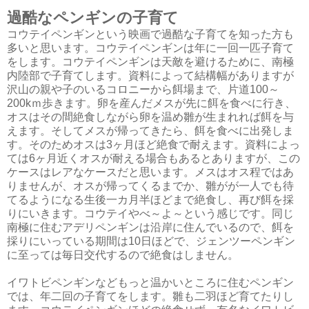
過酷なペンギンの子育て
コウテイペンギンという映画で過酷な子育てを知った方も
多いと思います。コウテイペンギンは年に一回一匹子育て
をします。コウテイペンギンは天敵を避けるために、南極
内陸部で子育てします。資料によって結構幅がありますが
沢山の親や子のいるコロニーから餌場まで、片道100～
200kｍ歩きます。卵を産んだメスが先に餌を食べに行き、
オスはその間絶食しながら卵を温め雛が生まれれば餌を与
えます。そしてメスが帰ってきたら、餌を食べに出発しま
す。そのためオスは3ヶ月ほど絶食で耐えます。資料によっ
ては6ヶ月近くオスが耐える場合もあるとありますが、この
ケースはレアなケースだと思います。メスはオス程ではあ
りませんが、オスが帰ってくるまでか、雛がが一人でも待
てるようになる生後一カ月半ほどまで絶食し、再び餌を採
りにいきます。コウテイやべ～よ～という感じです。同じ
南極に住むアデリペンギンは沿岸に住んでいるので、餌を
採りにいっている期間は10日ほどで、ジェンツーペンギン
に至っては毎日交代するので絶食はしません。
イワトビペンギンなどもっと温かいところに住むペンギン
では、年二回の子育てをします。雛も二羽ほど育てたりし