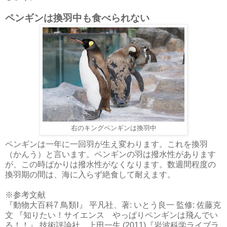
ペンギンは換羽中も食べられない
右のキングペンギンは換羽中
ペンギンは一年に一回羽が生え変わります。これを換羽
（かんう）と言います。ペンギンの羽は撥水性があります
が、この時ばかりは撥水性がなくなります。数週間程度の
換羽期の間は、海に入らず絶食して耐えます。
※参考文献
『動物大百科7 鳥類Ⅰ』 平凡社、著: いとう良一 監修: 佐藤克
文 『知りたい！サイエンス やっぱりペンギンは飛んでい
る！！』 技術評論社、上田一生 (2011)『岩波科学ライブラ