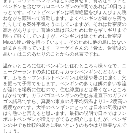
ます。コウテイペンギンほどの絶食せず、有名なイワトビ
ペンギンを含むマカロニペンギンの仲間であれば10日ちょ
っとです。イワトビペンギンは断崖絶壁をぴょんぴょん跳
ねながら頑張って通勤します。よくペンギンが崖から落ち
たりしても案外平気そうにしていますが、それは骨密度の
高さがあります。普通の鳥は飛ぶために骨をギリギリまで
削って軽くしていますが、ペンギンは泳ぐために骨密度
Maxの硬い骨を持っています。そのために他の鳥にはない
頑丈さを持っています。マーゲイさんの「骨太、骨密度の
高い」はこのあたりのことからの発言ですね。
温かいところに住むペンギンは住むところも様々なで、ニ
ュージーランドの森に住むキガラシペンギンなどもいま
す。ふるる～フンボルトペンギンは乾燥や暑さに強く、穴
を掘って子育てをします。ペンギンの多くは餌の多い寒流
が流れる場所に住むので、住む緯度ほどは暑くないところ
ばかりです。ガラパゴスペンギンの住む赤道直下のガラパ
ゴス諸島ですら、真夏の東京の月平均気温より1～2度高い
程度なのです。大半のペンギンにとっては日本の気候はや
はり熱いと言えると思います。最初の説明で日本ではフン
ボルトペンギンが増えすぎてると紹介しましたが、ペンギ
ンの中でも比較的暑さに強いというのもやはり重要なんで
しょう。