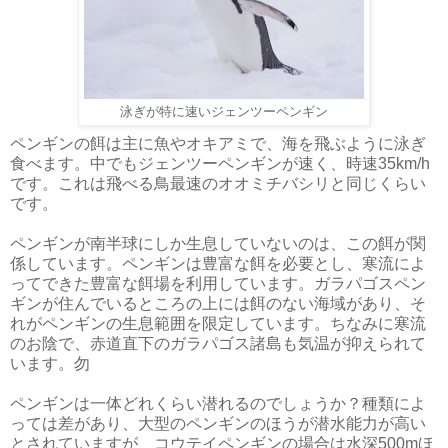
泳ぎが特に速いジェンツーペンギン
ペンギンの餌は主に魚やオキアミで、海を飛ぶように泳ぎ
食べます。中でもジェンツーペンギンが速く、時速35km/h
です。これは飛べる鳥最速のオオミチバシリと同じくらい
です。
ペンギンが南半球にしか生息していないのは、この餌が関
係しています。ペンギンは豊富な餌を必要とし、寒流によ
ってできた豊富な餌場を利用しています。ガラパゴスペン
ギンが住んでいるところの上には餌のない海域があり、そ
れがペンギンの生息範囲を限定しています。ちなみに寒流
のお陰で、赤道直下のガラパゴス諸島も気温が抑えられて
います。勿
ペンギンは一体どれくらい潜れるのでしょうか？種類によ
っては差があり、大型のペンギンのほうが潜水能力が高い
とされていますが、コウテイペンギンの場合は水深500mほ