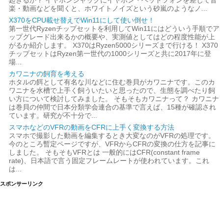
楽・動画などを聞くと、ホワイトノイズという砂嵐のようなノ...
X370をCPU載せ替えでWin11にして使い倒せ！
第一世代Ryzenチップセットを利用してWin11にはどういう手順でア
ップグレード出来るかの概要や、実測値としてはどの程度性能が上
がるか紹介します。 X370はRyzen5000シリーズまで行ける！ X370
チップセットはRyzen第一世代の1000シリーズと共に2017年に登
場...
カワニナの飼育を考える
ホタルの餌として有名な川などに住む巻貝がカワニナです。このカ
ワニナを水槽で上手く飼ういたいと思ったので、生態を調べたり飼
い方について検討してみました。 そもそもカワニナって？ カワニナ
は巻貝の仲間で日本分類学会連合の基準で言えば、15種が確認され
ています。研究が不十分で...
スマホなどのVFRの動画をCFRに上手く変換する方法
スマホで撮影した動画を編集するとき大変なのがVFRの処理です。
今のところ暫定ページですが、VFRからCFRの変換の仕方を記事に
しました。 そもそもVFRとは 一般的にはCFR(constant frame
rate)、日本語で言う固定フレームレートが使われています。これ
は...
スポンサーリンク