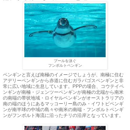
プールを泳ぐ
フンボルトペンギン
ペンギンと言えば南極のイメージでしょうが、南極に住む
アデリーペンギンから赤道に住むガラパゴスペンギンと非
常に広い地域に生息しています。PPPの場合、コウテイペ
ンギンが南極・ジェンツーペンギンが南極の北端から南米
の南端の帯状地域・ロイヤルペンギンがオーストラリアの
南の端のほうにあるマッコーリー島のみ・イワトビペンギ
ンが南半球の中域の島々や南米の南端・フンボルトペンギ
ンがフンボルト海流に沿ったチリの沿岸となっています。