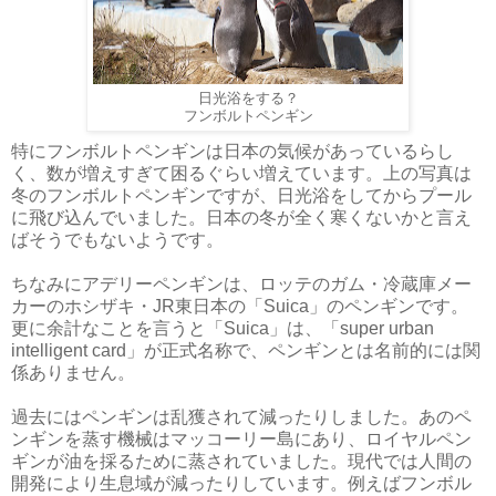
日光浴をする？
フンボルトペンギン
特にフンボルトペンギンは日本の気候があっているらし
く、数が増えすぎて困るぐらい増えています。上の写真は
冬のフンボルトペンギンですが、日光浴をしてからプール
に飛び込んでいました。日本の冬が全く寒くないかと言え
ばそうでもないようです。
ちなみにアデリーペンギンは、ロッテのガム・冷蔵庫メー
カーのホシザキ・JR東日本の「Suica」のペンギンです。
更に余計なことを言うと「Suica」は、「super urban
intelligent card」が正式名称で、ペンギンとは名前的には関
係ありません。
過去にはペンギンは乱獲されて減ったりしました。あのペ
ンギンを蒸す機械はマッコーリー島にあり、ロイヤルペン
ギンが油を採るために蒸されていました。現代では人間の
開発により生息域が減ったりしています。例えばフンボル