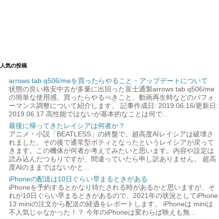
人気の投稿
arrows tab q506/meを買ったらやること・アップデートについて
状態の良い格安中古が多量に出回った富士通製arrows tab q506/me
の簡単な使用感、買ったらやるべきこと、動画再生時などのパフォ
ーマンス調整について紹介します。 記事作成日: 2019.06.16/更新日:
2019.06.17 高性能ではないが基本的なことは何で...
最後に帰ってきたレイシアは何者か？
アニメ・小説「BEATLESS」の終盤で、超高度AIレイシアは破壊さ
れました。その後で通常型ボティとなったというレイシアが戻って
きます。この機体が何者か考えてみたいと思います。内容や設定は
読み込んだつもりですが、間違っていたら申し訳ありません。 超高
度AIのままではないかと...
iPhoneの配送は10日ぐらい早まるときがある
iPhoneを予約するとかなり待たされる時があるかと思いますが、そ
れが10日ぐらい早まるときがあるので、2021年の状況としてiPhone
13 miniの注文から配送の経過をレポートします。 iPhoneは miniは
不人気じゃなかった！？ 今年のiPhoneは変わらば映えも無...