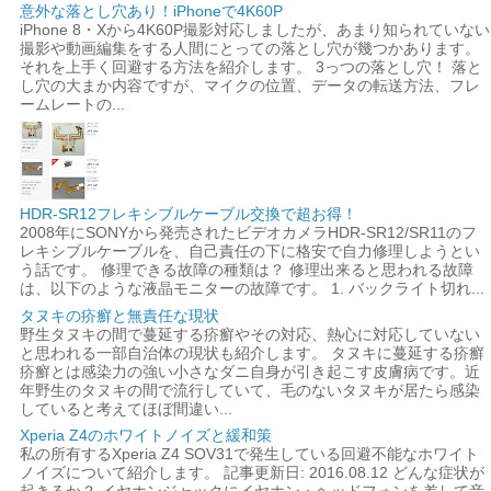
意外な落とし穴あり！iPhoneで4K60P
iPhone 8・Xから4K60P撮影対応しましたが、あまり知られていない
撮影や動画編集をする人間にとっての落とし穴が幾つかあります。
それを上手く回避する方法を紹介します。 3っつの落とし穴！ 落と
し穴の大まか内容ですが、マイクの位置、データの転送方法、フレ
ームレートの...
HDR-SR12フレキシブルケーブル交換で超お得！
2008年にSONYから発売されたビデオカメラHDR-SR12/SR11のフ
レキシブルケーブルを、自己責任の下に格安で自力修理しようとい
う話です。 修理できる故障の種類は？ 修理出来ると思われる故障
は、以下のような液晶モニターの故障です。 1. バックライト切れ...
タヌキの疥癬と無責任な現状
野生タヌキの間で蔓延する疥癬やその対応、熱心に対応していない
と思われる一部自治体の現状も紹介します。 タヌキに蔓延する疥癬
疥癬とは感染力の強い小さなダニ自身が引き起こす皮膚病です。近
年野生のタヌキの間で流行していて、毛のないタヌキが居たら感染
していると考えてほぼ間違い...
Xperia Z4のホワイトノイズと緩和策
私の所有するXperia Z4 SOV31で発生している回避不能なホワイト
ノイズについて紹介します。 記事更新日: 2016.08.12 どんな症状が
起きるか？ イヤホンジャックにイヤホン・ヘッドフォンを差して音