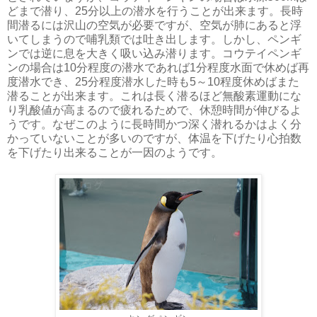
どまで潜り、25分以上の潜水を行うことが出来ます。長時
間潜るには沢山の空気が必要ですが、空気が肺にあると浮
いてしまうので哺乳類では吐き出します。しかし、ペンギ
ンでは逆に息を大きく吸い込み潜ります。コウテイペンギ
ンの場合は10分程度の潜水であれば1分程度水面で休めば再
度潜水でき、25分程度潜水した時も5～10程度休めばまた
潜ることが出来ます。これは長く潜るほど無酸素運動にな
り乳酸値が高まるので疲れるためで、休憩時間が伸びるよ
うです。なぜこのように長時間かつ深く潜れるかはよく分
かっていないことが多いのですが、体温を下げたり心拍数
を下げたり出来ることが一因のようです。